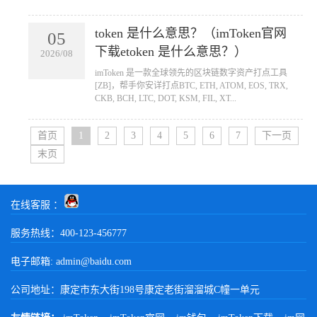
token 是什么意思？（imToken官网
05
下载etoken 是什么意思？）
2026/08
​imToken 是一款全球领先的区块链数字资产打点工具
[ZB]，帮手你安详打点BTC, ETH, ATOM, EOS, TRX,
CKB, BCH, LTC, DOT, KSM, FIL, XT...
首页
1
2
3
4
5
6
7
下一页
末页
在线客服 ：
服务热线：400-123-456777
电子邮箱: admin@baidu.com
公司地址：康定市东大街198号康定老街溜溜城C幢一单元